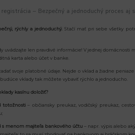
registrácia – Bezpečný a jednoduchý proces aj
ečný, rýchly a jednoduchý.
Stačí mať pri sebe všetky po
y uvádzajte len pravdivé informácie! V jednej domácnosti m
itná karta alebo účet v banke.
zadať svoje platobné údaje. Nejde o vklad a žiadne peniaz
 budúce vklady tak môžete vybaviť rýchlo a jednoducho.
klady kasínu doložiť?
 totožnosti
– občiansky preukaz, vodičský preukaz, cesto
u;
d s menom majiteľa bankového účtu
– napr. výpis alebo 
ajiteľa; to sa musí zhodovať na bankovom aj hráčskom ko