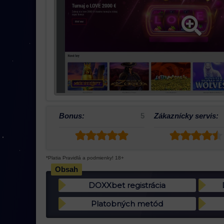
Bonus:
5
Zákaznícky servis:
*Platia Pravidlá a podmienky! 18+
DOXXbet registrácia
Platobných metód