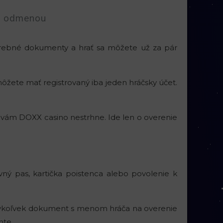
 s odmenou
trebné dokumenty a hrať sa môžete už za pár
ôžete mať registrovaný iba jeden hráčsky účet.
e vám DOXX casino nestrhne. Ide len o overenie
vný pas, kartička poistenca alebo povolenie k
akýkoľvek dokument s menom hráča na overenie
nte