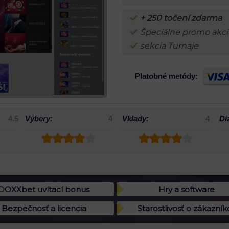
+ 250 točení zdarma
Špeciálne promo akci
sekcia Turnaje
Platobné metódy:
4.5
Výbery:
4
Vklady:
4
Di
DOXXbet uvítací bonus
Hry a software
Bezpečnosť a licencia
Starostlivosť o zákazník