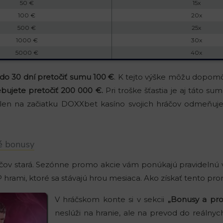
50 €
15x
100 €
20x
500 €
25x
1000 €
30x
5000 €
40x
do 30 dní pretočiť sumu 100 €
. K tejto výške môžu dopomô
bujete pretočiť 200 000 €.
Pri troške šťastia je aj táto s
elen na začiatku DOXXbet kasíno svojich hráčov odmeňuje.
né bonusy
áčov stará. Sezónne promo akcie vám ponúkajú pravidelnú 
hrami, ktoré sa stávajú hrou mesiaca. Ako získať tento p
V hráčskom konte si v sekcii
„Bonusy a pr
neslúži na hranie, ale na prevod do reálny