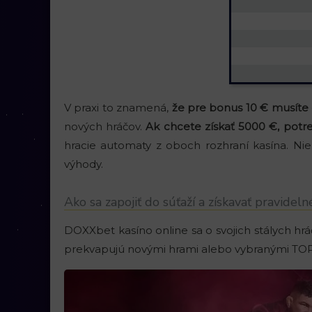
V praxi to znamená,
že pre bonus 10 € musíte 
nových hráčov.
Ak chcete získať 5000 €, potre
hracie automaty z oboch rozhraní kasína. Ni
výhody.
Ako sa zapojiť do súťaží a získavať pravidel
DOXXbet kasíno online sa o svojich stálych hr
prekvapujú novými hrami alebo vybranými TOP 