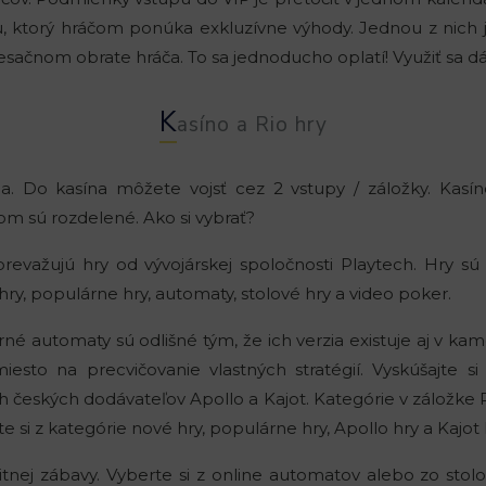
u, ktorý hráčom ponúka exkluzívne výhody. Jednou z nich
esačnom obrate hráča. To sa jednoducho oplatí! Využiť sa d
K
asíno a Rio hry
 Do kasína môžete vojsť cez 2 vstupy / záložky. Kasíno
ňom sú rozdelené. Ako si vybrať?
revažujú hry od vývojárskej spoločnosti Playtech. Hry sú 
ry, populárne hry, automaty, stolové hry a video poker.
rné automaty sú odlišné tým, že ich verzia existuje aj v k
esto na precvičovanie vlastných stratégií. Vyskúšajte s
českých dodávateľov Apollo a Kajot. Kategórie v záložke 
 si z kategórie nové hry, populárne hry, Apollo hry a Kajot h
ej zábavy. Vyberte si z online automatov alebo zo stolový