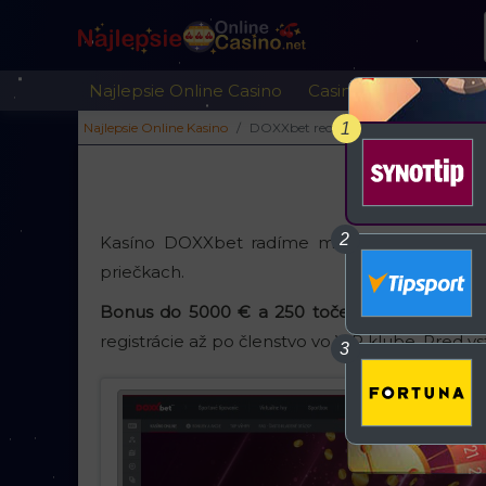
Najlepsie Online Casino
Casino hry
Casino
Najlepsie Online Kasino
DOXXbet recenzia
1
DOXXbet 
2
Kasíno DOXXbet radíme medzi tie najúspeš
priečkach.
Bonus do 5000 € a 250 točení zdarma za regi
registrácie až po členstvo vo VIP klube. Pred vst
3