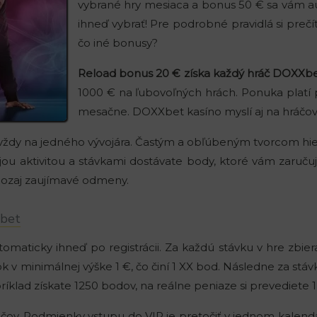
vybrané hry mesiaca a bonus 50 € sa vám a
ihneď vybrať! Pre podrobné pravidlá si preč
čo iné bonusy?
Reload bonus 20 € získa každý hráč DOXXbet
1000 € na ľubovoľných hrách. Ponuka platí p
mesačne. DOXXbet kasíno myslí aj na hráčo
ždy na jedného vývojára. Častým a obľúbeným tvorcom hier 
jou aktivitou a stávkami dostávate body, ktoré vám zaruču
naozaj zaujímavé odmeny.
Xbet
maticky ihneď po registrácii. Za každú stávku v hre zbie
k v minimálnej výške 1 €, čo činí 1 XX bod. Následne za stávk
ríklad získate 1250 bodov, na reálne peniaze si prevediete 1
ráčov. Podmienky vstupu do VIP je pretočiť v jednom kale