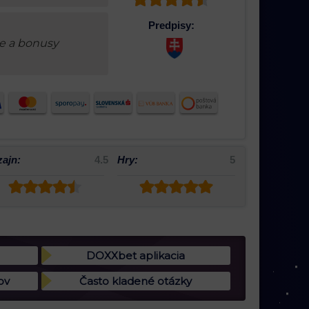
Predpisy:
e a bonusy
zajn:
4.5
Hry:
5
DOXXbet aplikacia
ov
Často kladené otázky