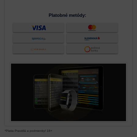
Platobné metódy:
*Platia Pravidlá a podmienky! 18+