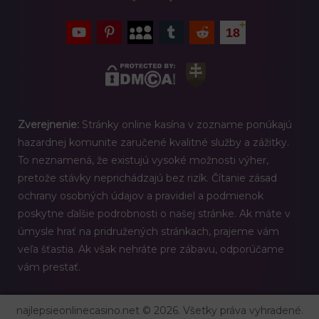
18
Zverejnenie:
Stránky online kasína v zozname ponúkajú
hazardnej komunite zaručené kvalitné služby a zážitky.
To neznamená, že existujú vysoké možnosti výher,
pretože stávky neprichádzajú bez rizík. Čítanie zásad
ochrany osobných údajov a pravidiel a podmienok
poskytne ďalšie podrobnosti o našej stránke. Ak máte v
úmysle hrať na pridružených stránkach, prajeme vám
veľa šťastia. Ak však nehráte pre zábavu, odporúčame
vám prestať.
najlepsieonlinecasino.net © 2026. Všetky práva vyhradené.