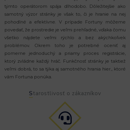
týmto operátorom spája dlhodobo. Dôležitejšie ako
samotný výzor stránky je však to, či je hranie na nej
pohodlné a efektívne. V prípade Fortuny môžeme
povedať, že prostredie je veľmi prehľadné, vďaka čomu
všetko nájdete veľmi rýchlo a bez akýchkoľvek
problémov. Okrem toho je potrebné oceniť aj
pomerne jednoduchý a priamy proces registrácie,
ktorý zvládne každý hráč. Funkčnosť stránky je taktiež
veľmi dobrá, to sa týka aj samotného hrania hier., ktoré
vám Fortuna ponúka.
Starostlivosť o zákazníkov