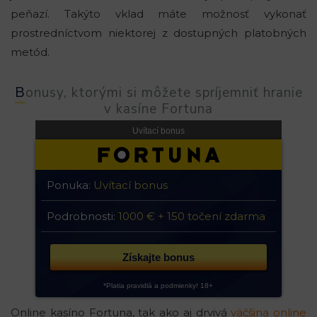
peňazí. Takýto vklad máte možnosť vykonať
prostredníctvom niektorej z dostupných platobných
metód.
Bonusy, ktorými si môžete spríjemniť hranie
v kasíne Fortuna
Uvítací bonus
Ponuka:
Uvítací bonus
Podrobnosti:
1000 € + 150 točení zdarma
Získajte bonus
*Platia pravidlá a podmienky! 18+
Online kasíno Fortuna, tak ako aj drvivá
väčšina online