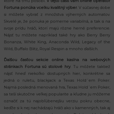
ktoré na trhu pôsobí.
V tejto časti vám online operátor
Fortuna ponúka vcelku kvalitný výber
. V súčasnej dobe
si môžete vybrať z množstva výherných automatov.
Skvelé je, že ponuka je pomerne variabilná, a tak si na
svoje prídu hráči, ktorí majú rôzne herné preferencie.
Nájsť tu môžete napríklad také hry ako Berry Berry
Bonanza, White King, Anaconda Wild, Legacy of the
Wild, Buffalo Blitz, Royal Respin a mnoho ďalších.
Ďalšou časťou sekcie online kasína na webových
stránkach Fortuna sú stolové hry
. Tu môžete taktiež
nájsť hneď niekoľko dostupných hier, konkrétne sa
jedná o ruletu, blackjack a Texas Hold´em Poker.
Najmä posledná menovaná hra, Texas Hold´em Poker,
sa teší skutočne veľkej popularite a kľudne ju môžeme
označiť za tú najobľúbenejšiu verziu pokru obecne,
keďže si k nej nachádzajú hráči ako v kamenných, tak aj