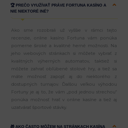
🏆 PREČO VYUŽÍVAŤ PRÁVE FORTUNA KASÍNO A
NIE NIEKTORÉ INÉ?
Ako sme rozobrali už vyššie v rámci tejto
recenzie, online kasíno Fortuna vám ponúka
pomerne široké a kvalitné herné možnosti. Na
jeho webových stránkach si môžete vybrať z
kvalitných výherných automatov, taktiež si
môžete zahrať obľúbené stolové hry, a tiež sa
máte možnosť zapojiť aj do niektorého z
dostupných turnajov. Ďalšou veľkou výhodou
Fortuny je aj to, že vám „pod jednou strechou“
ponúka možnosť hrať v online kasíne a tiež aj
uzatvárať športové stávky.
🎁 AKO ČASTO MÔŽEM NA STRÁNKACH KASÍNA