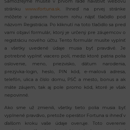
Samozrejme musíte v prvom rade navštíviť webovú
stránku
www.ifortuna.sk
. Ihneď na prvej stránke
môžete v pravom hornom rohu nájsť tlačidlo pod
názvom Registrácia. Po kliknutí na toto tlačidlo sa pred
vami objaví formulár, ktorý je určený pre záujemcov o
registráciu nového účtu. Tento formulár musíte vyplniť
a všetky uvedené údaje musia byť pravdivé. Je
potrebné vyplniť viacero polí, medzi ktoré patria polia
oslovenie, meno, priezvisko, dátum narodenia,
prezývka-login, heslo, PIN kód, e-mailová adresa,
telefón, ulica a číslo domu, PSČ a mesto, bonus a ak
máte záujem, tak aj pole promo kód, ktoré je však
nepovinné.
Ako sme už zmienili, všetky tieto polia musia byť
vyplnené pravdivo, pretože operátor Fortuna si ihneď v
ďalšom kroku vaše údaje overuje. Toto overenie