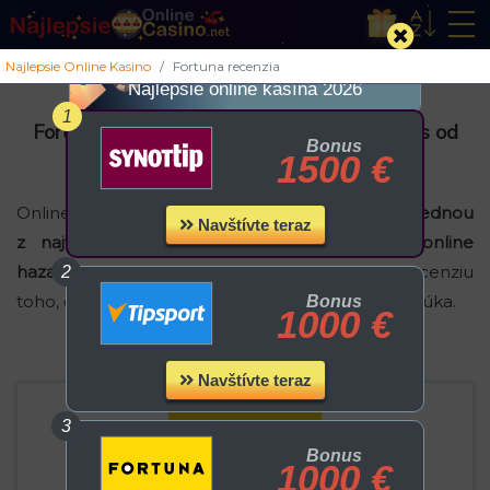
Najlepsie Online Kasino
Fortuna recenzia
Najlepšie online kasína 2026
1
Fortuna casino - Viac ako len vstupný bonus od
Bonus
tohto operátora
1500 €
Online kasíno a stávková kancelária
Fortuna je jednou
Navštívte teraz
z najväčších stálic na slovenskom trhu s online
hazardom
. V tomto článku vám ponúkneme recenziu
2
toho, čo vám na svojich webových stránkach ponúka.
Bonus
1000 €
Zobraziť viac
Navštívte teraz
3
Bonus
1000 €