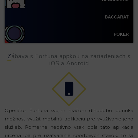
BACCARAT
POKER
Zábava s Fortuna appkou na zariadeniach s
iOS a Android
Operátor Fortuna svojim hráčom dlhodobo ponúka
možnosť využiť mobilnú aplikáciu pre využívanie jeho
služieb. Pomerne nedávno však bola táto aplikácia
určená iba pre uzatváranie športových stávok. To sa