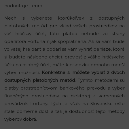
hodnota je 1 euro.
Nech si vyberiete ktorúkoľvek z dostupných
platobných metód pre vklad vašich prostriedkov na
váš hráčsky účet, táto platba nebude zo strany
operátora Fortuna nijak spoplatnená. Ak sa vám bude
vo vašej hre dariť a podarí sa vám vyhrať peniaze, ktoré
si budete následne chcieť previesť z vášho hráčskeho
účtu na osobný účet, máte k dispozícii omnoho menší
výber možností.
Konkrétne si môžete vybrať z dvoch
dostupných platobných metód
. Týmito metódami sú
platby prostredníctvom bankového prevodu a výber
finančných prostriedkov na niektorej z kamenných
prevádzok Fortuny. Tých je však na Slovensku ešte
stále pomerne dosť, a tak je dostupnosť tejto metódy
výberov dobrá.