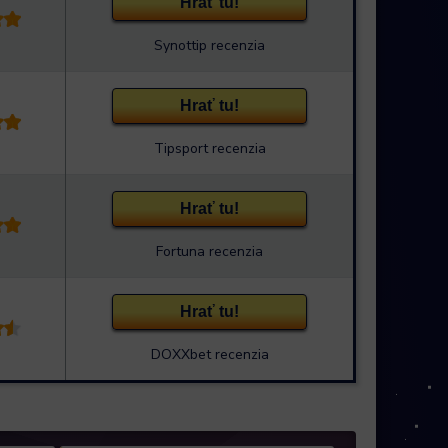
Hrať tu!
Synottip recenzia
Hrať tu!
Tipsport recenzia
Hrať tu!
Fortuna recenzia
Hrať tu!
DOXXbet recenzia