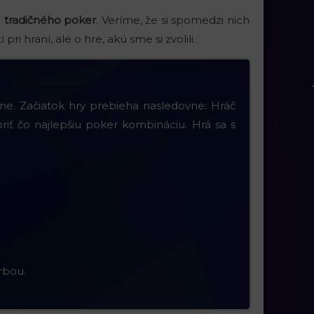
d
tradičného poker
. Veríme, že si spomedzi nich
i hraní, ale o hre, akú sme si zvolili.
íne. Začiatok hry prebieha nasledovne: Hráč
riť čo najlepšiu poker kombináciu. Hrá sa s
rbou.