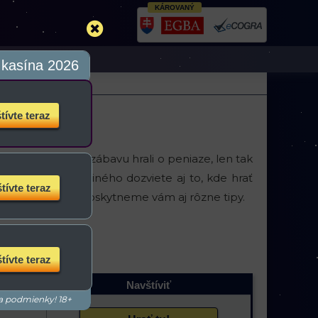
e kasína 2026
ívte teraz
ský trh
ste túto hazardnú zábavu hrali o peniaze, len tak
 článku sa okrem iného dozviete aj to, kde hrať
ívte teraz
využiť pri hre a poskytneme vám aj rôzne tipy.
kancelárie
ívte teraz
nie
Navštíviť
 a podmienky! 18+