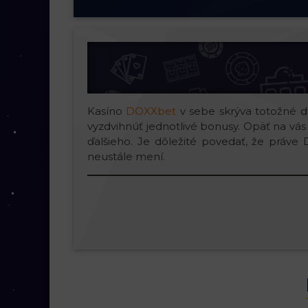
Kasíno
DOXXbet
v sebe skrýva totožné dv
vyzdvihnúť jednotlivé bonusy. Opäť na vá
ďalšieho. Je dôležité povedať, že práve
neustále mení.