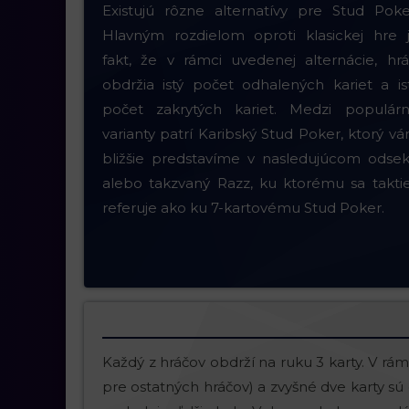
Existujú rôzne alternatívy pre Stud Poke
Hlavným rozdielom oproti klasickej hre 
fakt, že v rámci uvedenej alternácie, hrá
obdržia istý počet odhalených kariet a is
počet zakrytých kariet. Medzi populár
varianty patrí Karibský Stud Poker, ktorý v
bližšie predstavíme v nasledujúcom odse
alebo takzvaný Razz, ku ktorému sa takti
referuje ako ku 7-kartovému Stud Poker.
Každý z hráčov obdrží na ruku 3 karty. V rám
pre ostatných hráčov) a zvyšné dve karty sú 