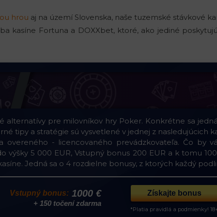
vou hrou
aj na území Slovenska, naše tuzemské stávkové kancel
ba kasíne Fortuna a DOXXbet, ktoré, ako jediné poskytuj
 alternatívy pre milovníkov hry Poker. Konkrétne sa jedná
rné tipy a stratégie sú vysvetlené v jednej z nasledujúcich 
 sa overeného - licencovaného prevádzkovateľa. Čo by v
do výšky 5 000 EUR, Vstupný bonus 200 EUR a k tomu 100 
kasíne. Jedná sa o 4 rozdielne bonusy, z ktorých každý po
1000 €
Vstupný bonus:
Získajte bonus
+ 150 točení zdarma
*Platia pravidlá a podmienky! 18