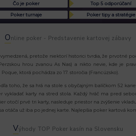
Čo je poker
Top 5 odporúčaní
Poker turnaje
Poker tipy a stratégie
O
nline poker - Predstavenie kartovej zábavy
medzená, pretože niektorí historici tvrdia, že prvotné počia
 (Perzskou hrou zvanou As Nas) a nikto nevie, kde je pra
que, ktorá pochádza zo 17. storočia (Francúzsko).
odľa toho, že sa hrá na stole s obyčajným balíčkom 52 karie
r vykladať karty na stred stola. Každý hráč ma pred sebo
er otočí prvé tri karty, nasleduje priestor na zvýšenie vkla
a otáča už iba po jednej karte. Najlepšia poker kartová ko
V
ýhody TOP Poker kasín na Slovensku