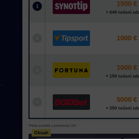
1500 €
1
+ 640 točení zd
1000 €
2
1000 €
3
+ 150 točení zd
5000 €
4
+ 250 točení zd
*Platia pravidlá a podmienky! 18+