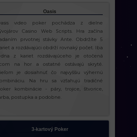
Oasis
asis video poker pochádza z dielne
ývojárov Casino Web Scripts. Hra začína
adaním prvotnej stávky Ante. Obdržíte 5
ariet a rozdávajúci obdrží rovnaký počet. Iba
edna z kariet rozdávajúceho je otočená
ícom na hor a ostatné ostávajú skryté.
ieľom je dosiahnuť čo najvyššiu výhernú
ombináciu. Na hru sa vzťahujú tradičné
oker kombinácie - páry, trojice, štvorice,
arba, postupka a podobne.
3-kartový Poker