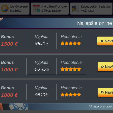
Iba Overené
Aktuálne Ponuky
Zabezpečená platba
Stránky
& Propagácie
Možnosti
 softvér
Stávkové kancelárie
Mobilné
Najlepšie onlin
Bonus
Výplata
Hodnotenie
Navšt
online - Najlepšie herné možnosti pre Sloven
1500 €
98.10%
ejakým spôsobom už prišla do kontaktu s hrou
poker
. Či už 
Bonus
Výplata
Hodnotenie
, že vás nasledujúci článok vtiahne do jej sveta. V našom
Navšt
1000 €
98.45%
é sú rôzne alternatívy pre
hru poker
, aké stratégie môžete 
line Slovensko - Zoradenie najlepších stávkové 
Bonus
Výplata
Hodnotenie
Navšt
1000 €
98.10%
Poker hry
Poker vývojári
Hodnote
*Platia pravidlá