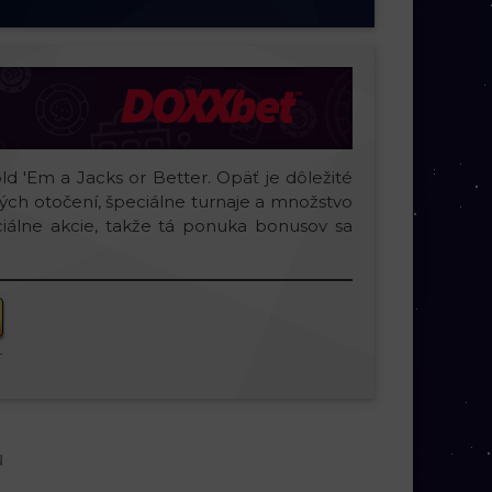
d 'Em a Jacks or Better. Opäť je dôležité
ých otočení, špeciálne turnaje a množstvo
ciálne akcie, takže tá ponuka bonusov sa
+
u