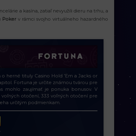
árie a kasína, zatiaľ nevyužili dieru na trhu, a
ú
Poker
v rámci svojho virtuálneho hazardného
 o herné tituly Casino Hold 'Em a Jacks or
kapitol. Fortuna je určite známou tvárou pre
ás mohlo zaujímať je ponuka bonusov. V
voľných otočení, 333 voľných otočení pre
dlieha určitým podmienkam.
+