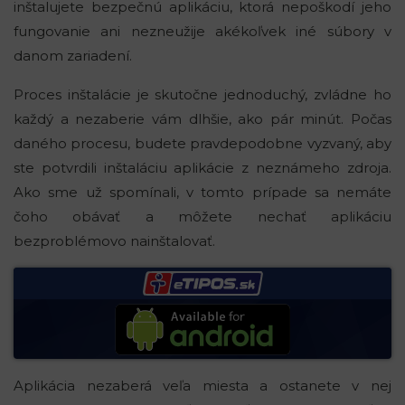
inštalujete bezpečnú aplikáciu, ktorá nepoškodí jeho
fungovanie ani nezneužije akékoľvek iné súbory v
danom zariadení.
Proces inštalácie je skutočne jednoduchý, zvládne ho
každý a nezaberie vám dlhšie, ako pár minút. Počas
daného procesu, budete pravdepodobne vyzvaný, aby
ste potvrdili inštaláciu aplikácie z neznámeho zdroja.
Ako sme už spomínali, v tomto prípade sa nemáte
čoho obávať a môžete nechať aplikáciu
bezproblémovo nainštalovať.
Aplikácia nezaberá veľa miesta a ostanete v nej