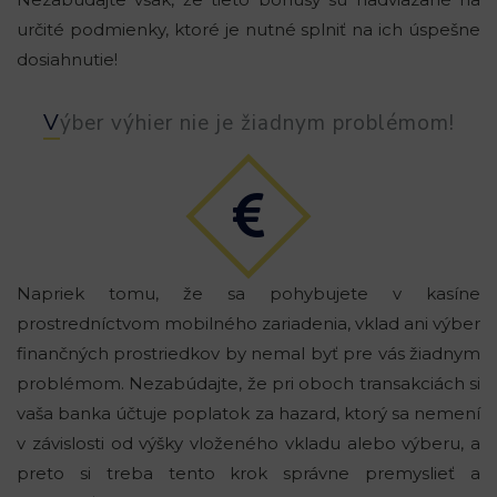
určité podmienky, ktoré je nutné splniť na ich úspešne
dosiahnutie!
Výber výhier nie je žiadnym problémom!
Napriek tomu, že sa pohybujete v kasíne
prostredníctvom mobilného zariadenia, vklad ani výber
finančných prostriedkov by nemal byť pre vás žiadnym
problémom. Nezabúdajte, že pri oboch transakciách si
vaša banka účtuje poplatok za hazard, ktorý sa nemení
v závislosti od výšky vloženého vkladu alebo výberu, a
preto si treba tento krok správne premyslieť a