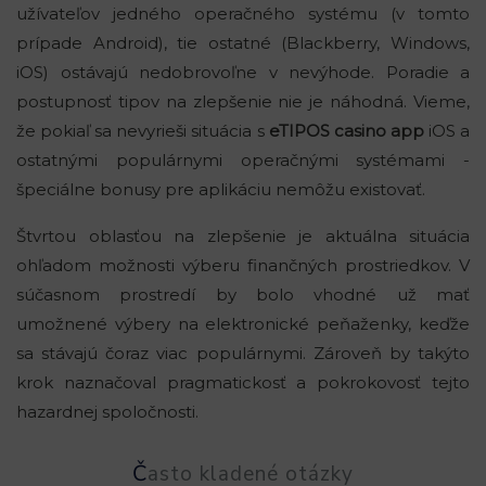
užívateľov jedného operačného systému (v tomto
prípade Android), tie ostatné (Blackberry, Windows,
iOS) ostávajú nedobrovoľne v nevýhode. Poradie a
postupnosť tipov na zlepšenie nie je náhodná. Vieme,
že pokiaľ sa nevyrieši situácia s
eTIPOS casino app
iOS a
ostatnými populárnymi operačnými systémami -
špeciálne bonusy pre aplikáciu nemôžu existovať.
Štvrtou oblasťou na zlepšenie je aktuálna situácia
ohľadom možnosti výberu finančných prostriedkov. V
súčasnom prostredí by bolo vhodné už mať
umožnené výbery na elektronické peňaženky, keďže
sa stávajú čoraz viac populárnymi. Zároveň by takýto
krok naznačoval pragmatickosť a pokrokovosť tejto
hazardnej spoločnosti.
Často kladené otázky