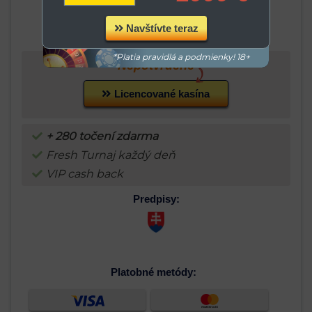
Navštívte teraz
*Platia pravidlá a podmienky! 18+
Nepotvrdené
Licencované kasína
+ 280 točení zdarma
Fresh Turnaj každý deň
VIP cash back
Predpisy:
Platobné metódy: