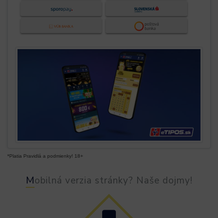
*Platia Pravidlá a podmienky! 18+
Mobilná verzia stránky? Naše dojmy!