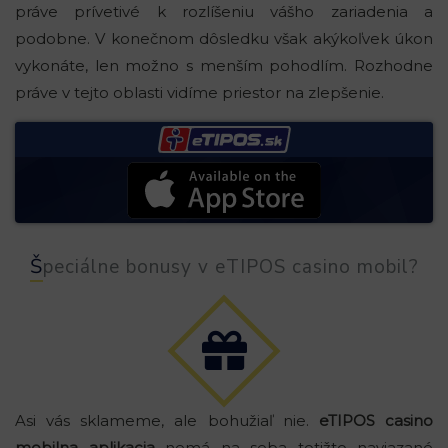
práve prívetivé k rozlíšeniu vášho zariadenia a
podobne. V konečnom dôsledku však akýkoľvek úkon
vykonáte, len možno s menším pohodlím. Rozhodne
práve v tejto oblasti vidíme priestor na zlepšenie.
Špeciálne bonusy v eTIPOS casino mobil?
Asi vás sklameme, ale bohužiaľ nie.
eTIPOS casino
mobilna aplikacia
nemá na seba totižto naviazané