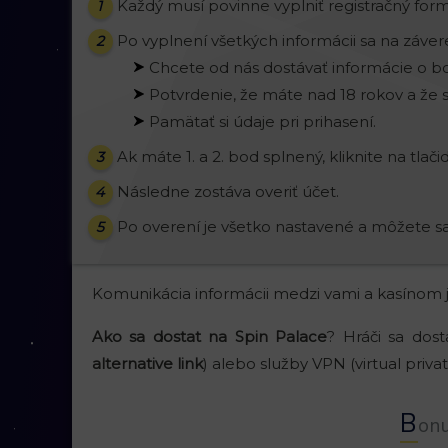
Každý musí povinne vyplniť registračný formu
1
Po vyplnení všetkých informácii sa na záver
2
Chcete od nás dostávať informácie o b
Potvrdenie, že máte nad 18 rokov a že 
Pamätať si údaje pri prihasení.
Ak máte 1. a 2. bod splnený, kliknite na tlačid
3
Následne zostáva overiť účet.
4
Po overení je všetko nastavené a môžete sa 
5
Komunikácia informácii medzi vami a kasínom 
Ako sa dostat na Spin Palace
? Hráči sa dos
alternative link
) alebo služby VPN (virtual priv
B
onu