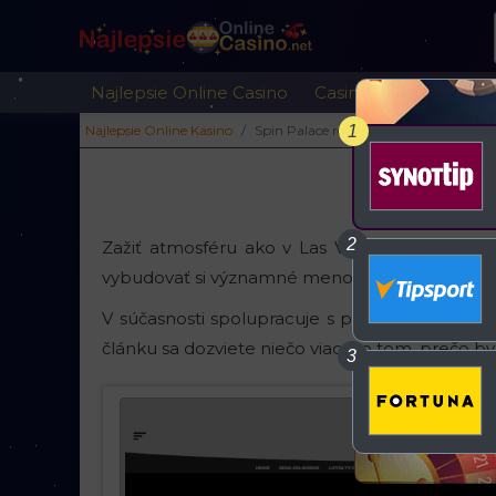
Najlepsie Online Casino
Casino hry
Casino
Najlepsie Online Kasino
Spin Palace recenzia
1
Spin Palace o
2
Zažiť atmosféru ako v Las Vegas kasíne z p
vybudovať si významné meno na trhu hazardný
V súčasnosti spolupracuje s poprednými herným
článku sa dozviete niečo viacej o tom, prečo by
3