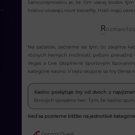
Samozrejmosťou je, že čím viacej bodov tým
hráčovi otvárajú nové benefity. Hráči majú ok
R
ozmanitos
Na začiatok, začneme asi tým, čo zaujíma ka
rôznych herných možností, pričom prevažná v
Vegas a Live (doplnené športovým tipovaním).
kategórie kasíno. V tejto skupine sa hry členia 
Kasíno poskytuje hry od dvoch z najvýzna
férových vývojárov hier. Tým, že kasíno spo
Keď sa pozrieme bližšie na jednotlivé kategóri
Gonzo’s Quest