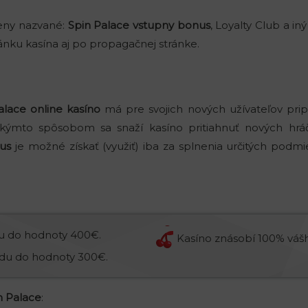
eny nazvané:
Spin Palace vstupny bonus
, Loyalty Club a 
ánku kasína aj po propagačnej stránke.
alace online kasíno
má pre svojich nových užívateľov pri
 takýmto spôsobom sa snaží kasíno pritiahnuť nových hrá
us
je možné získať (využiť) iba za splnenia určitých podm
u do hodnoty 400€.
Kasíno znásobí 100% váš
adu do hodnoty 300€.
n Palace
: