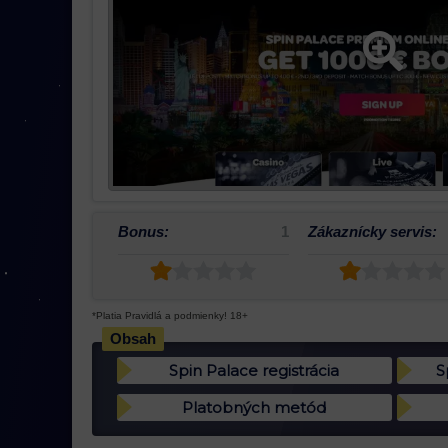
Bonus:
1
Zákaznícky servis:
*Platia Pravidlá a podmienky! 18+
Spin Palace registrácia
S
Platobných metód