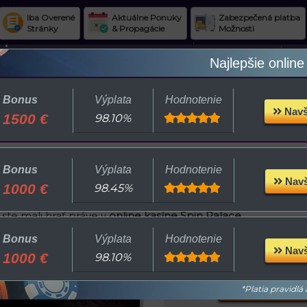
Iba Overené
Aktuálne Ponuky
Zabezpečená platba
Stránky
& Propagácie
Možnosti
 softvér
Stávkové kancelárie
Mobilné
Najlepšie onlin
Bonus
Výplata
Hodnotenie
Navšt
nline casino - Komplexná recenzia bonusov, h
1500 €
98.10%
ohodlia domova? Áno, je to možné práve vďaka
Spin Pala
Bonus
Výplata
Hodnotenie
ch hier.
Navšt
1000 €
98.45%
i vývojármi, pravidelne rozširuje svoju ponuku hier a, čo 
 ste mali hrať práve v
online kasíne Spin Palace
.
Bonus
Výplata
Hodnotenie
Navšt
1000 €
98.10%
Nepotvrd
Licencované
*Platia pravidlá